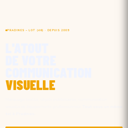
PRADINES – LOT (46) · DEPUIS 2009
L'ATOUT
DE VOTRE
COMMUNICATION
VISUELLE
Marquage textile, objets publicitaires, communication
visuelle et équipements professionnels
Tout sous un même
toi à Pradines.