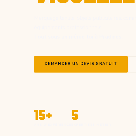
Marquage textile, objets publicitaires, comm
équipements professionnels
Tout sous un même toi à Pradines.
DEMANDER UN DEVIS GRATUIT
15+
5
ANS D'EXPÉRIENCE
EXPERTISES MÉTIER