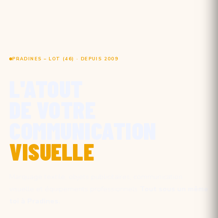
PRADINES – LOT (46) · DEPUIS 2009
L'ATOUT
DE VOTRE
COMMUNICATION
VISUELLE
Marquage textile, objets publicitaires, communication
visuelle et équipements professionnels
Tout sous un même
toi à Pradines.